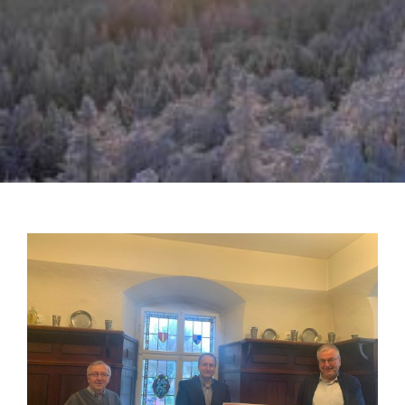
Zeige
grösseres
Bild