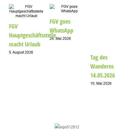
A
FGV goes
FGV
1
WhatsApp
Hauptgeschäftsstelle
24. Mai 2026
macht Urlaub
5. August 2026
Tag des
Wanderns
14.05.2026
10. Mai 2026