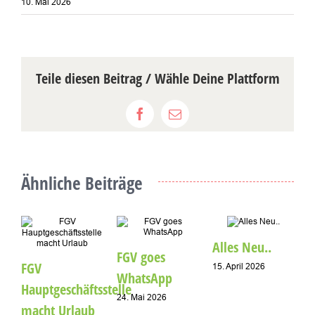
10. Mai 2026
Teile diesen Beitrag / Wähle Deine Plattform
Facebook
E-
Mail
Ähnliche Beiträge
Alles Neu..
FGV goes
FGV
15. April 2026
WhatsApp
D
Hauptgeschäftsstelle
W
24. Mai 2026
macht Urlaub