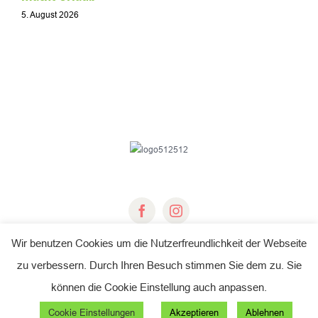
a
5. August 2026
u
1
Wir benutzen Cookies um die Nutzerfreundlichkeit der Webseite
zu verbessern. Durch Ihren Besuch stimmen Sie dem zu. Sie
© Copyright 2018 -
2026 | Fichtelgebirgsverein e.V.
können die Cookie Einstellung auch anpassen.
All Rights Reserved |
Impressum
Cookie Einstellungen
Akzeptieren
Ablehnen