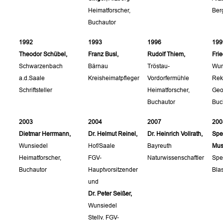
Heimatforscher,
Ber
Buchautor
1992
1993
1996
199
Theodor Schübel,
Franz Busl,
Rudolf Thiem,
Frie
Schwarzenbach
Bärnau
Tröstau-
Wun
a.d.Saale
Kreisheimatpfleger
Vordorfermühle
Rekt
Schriftsteller
Heimatforscher,
Geo
Buchautor
Buc
2003
2004
2007
200
Dietmar Herrmann,
Dr. Helmut Reinel,
Dr. Heinrich Vollrath,
Spe
Wunsiedel
Hof/Saale
Bayreuth
Mus
Heimatforscher,
FGV-
Naturwissenschaftler
Spe
Buchautor
Hauptvorsitzender
Bla
und
Dr. Peter Seißer,
Wunsiedel
Stellv. FGV-