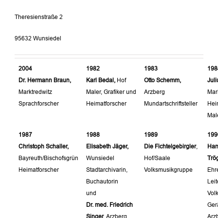
Theresienstraße 2
95632 Wunsiedel
2004
1982
1983
198
Dr. Hermann Braun,
Karl Bedal,
Hof
Otto Schemm,
Juli
Marktredwitz
Maler, Grafiker und
Arzberg
Mar
Sprachforscher
Heimatforscher
Mundartschriftsteller
Heim
Mal
1987
1988
1989
199
Christoph Schaller,
Elisabeth Jäger,
Die Fichtelgebirgler
,
Han
Bayreuth/Bischofsgrün
Wunsiedel
Hof/Saale
Trög
Heimatforscher
Stadtarchivarin,
Volksmusikgruppe
Ehr
Buchautorin
Leit
und
Vol
Dr. med. Friedrich
Ger
Singer
, Arzberg
Arz