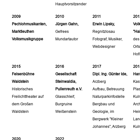
Hauptvorsitzender
2009
2010
2011
201
Pechlohmusikanten,
Jürgen Gahn,
Erwin Lipsky,
Vol
Marktleuthen
Gefrees
Regnitzlosau
"Ha
Volksmusikgruppe
Mundartautor
Fotograf, Musiker,
des
Webdesigner
Ort
Hof
2015
2016
2017
201
Felsenbühne
Gesellschaft
Dipl. Ing. Günter Ide,
Hara
Waldstein
Steinwaldia,
Arzberg
Kas
Historisches
Pullenreuth e.V.
Aufbau, Betreuung
Pla
Freilichttheater auf
Glasschleif,
Naturparkinfostelle
Kul
dem Großen
Burgruine
Bergbau und
Arch
Waldstein
Weißenstein
Geologie, im
Hei
Bergwerk "Kleiner
Lan
Johannes", Arzberg
Kul
2020
2022