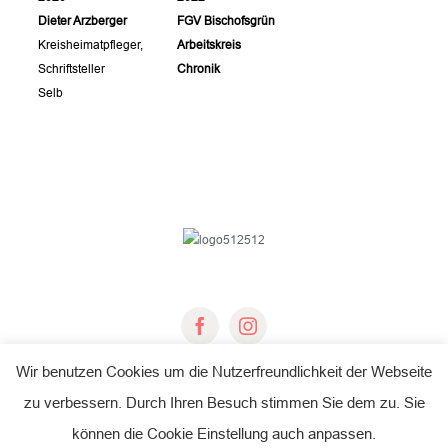
Dieter Arzberger
FGV Bischofsgrün
Kreisheimatpfleger,
Arbeitskreis
Schriftsteller
Chronik
Selb
Wir benutzen Cookies um die Nutzerfreundlichkeit der Webseite
zu verbessern. Durch Ihren Besuch stimmen Sie dem zu. Sie
© Copyright 2018 -
2026 | Fichtelgebirgsverein e.V.
können die Cookie Einstellung auch anpassen.
All Rights Reserved |
Impressum