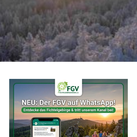
Zeige
grösseres
Bild