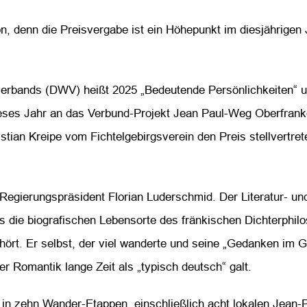
denn die Preisvergabe ist ein Höhepunkt im diesjährigen 
rbands (DWV) heißt 2025 „Bedeutende Persönlichkeiten“ un
dieses Jahr an das Verbund-Projekt Jean Paul-Weg Oberfrank
ian Kreipe vom Fichtelgebirgsverein den Preis stellvertre
Regierungspräsident Florian Luderschmid. Der Literatur- un
die biografischen Lebensorte des fränkischen Dichterphilo
hört. Er selbst, der viel wanderte und seine „Gedanken im Ge
er Romantik lange Zeit als „typisch deutsch“ galt.
 in zehn Wander-Etappen, einschließlich acht lokalen Jean