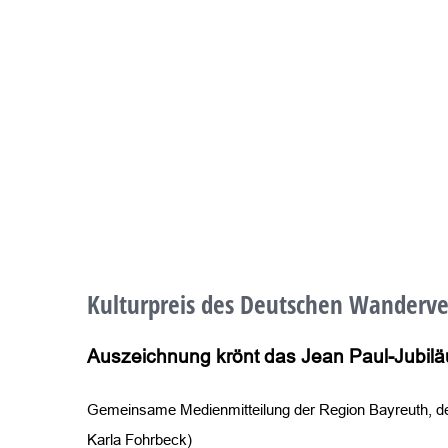
Zeige
grösseres
Kulturpreis des Deutschen Wanderve
Bild
Auszeichnung krönt das Jean Paul-Jubil
Gemeinsame Medienmitteilung der Region Bayreuth, des
Karla Fohrbeck)