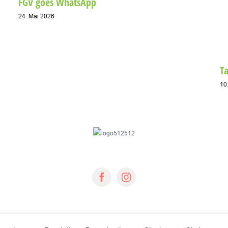
FGV goes WhatsApp
24. Mai 2026
T
10
© Copyright 2018 -
2026 | Fichtelgebirgsverein e.V.