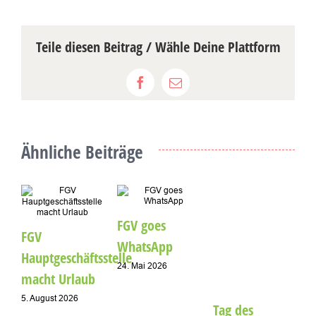
Teile diesen Beitrag / Wähle Deine Plattform
Facebook
E-
Mail
Ähnliche Beiträge
A
FGV goes
FGV
1
WhatsApp
Hauptgeschäftsstelle
24. Mai 2026
macht Urlaub
5. August 2026
Tag des