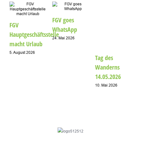
A
FGV goes
FGV
1
WhatsApp
Hauptgeschäftsstelle
24. Mai 2026
macht Urlaub
5. August 2026
Tag des
Wanderns
14.05.2026
10. Mai 2026