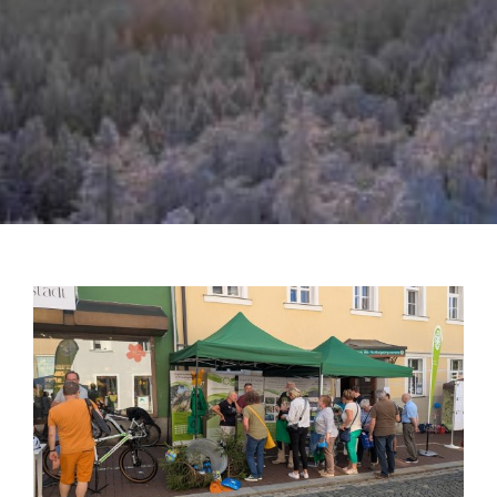
Zeige
grösseres
Bild