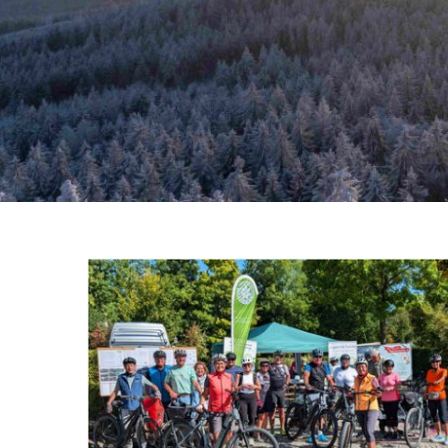
Zeige
grösseres
Bild