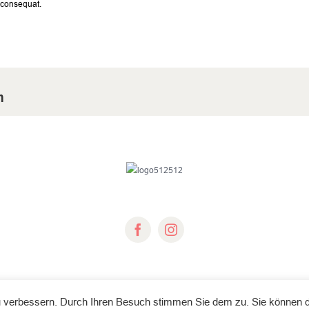
 consequat.
m
© Copyright 2018 -
2026 | Fichtelgebirgsverein e.V.
u verbessern. Durch Ihren Besuch stimmen Sie dem zu. Sie können 
All Rights Reserved |
Impressum