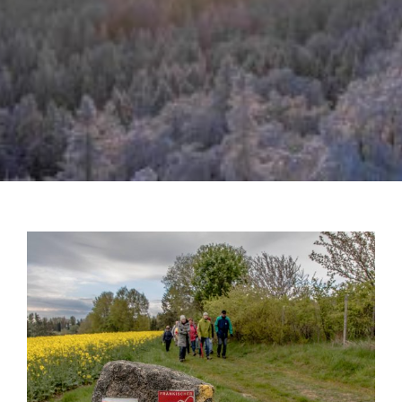
Zeige
grösseres
Bild