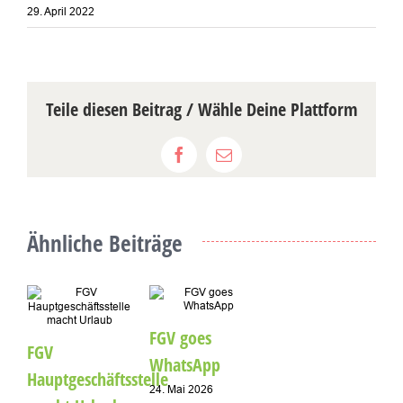
29. April 2022
Teile diesen Beitrag / Wähle Deine Plattform
Facebook
E-
Mail
Ähnliche Beiträge
A
FGV goes
FGV
1
WhatsApp
Hauptgeschäftsstelle
24. Mai 2026