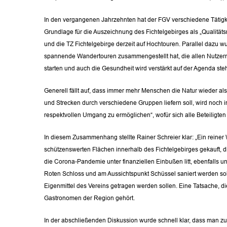
In den vergangenen Jahrzehnten hat der FGV verschiedene Tätigkei
Grundlage für die Auszeichnung des Fichtelgebirges als „Qualitäts
und die TZ Fichtelgebirge derzeit auf Hochtouren. Parallel dazu 
spannende Wandertouren zusammengestellt hat, die allen Nutzern
starten und auch die Gesundheit wird verstärkt auf der Agenda
Generell fällt auf, dass immer mehr Menschen die Natur wieder als 
und Strecken durch verschiedene Gruppen liefern soll, wird noch 
respektvollen Umgang zu ermöglichen“, wofür sich alle Beteiligten 
In diesem Zusammenhang stellte Rainer Schreier klar: „Ein reiner
schützenswerten Flächen innerhalb des Fichtelgebirges gekauft, 
die Corona-Pandemie unter finanziellen Einbußen litt, ebenfalls u
Roten Schloss und am Aussichtspunkt Schüssel saniert werden sol
Eigenmittel des Vereins getragen werden sollen. Eine Tatsache, die
Gastronomen der Region gehört.
In der abschließenden Diskussion wurde schnell klar, dass man zu