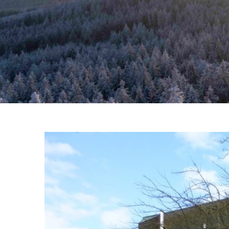
Zeige
grösseres
Bild