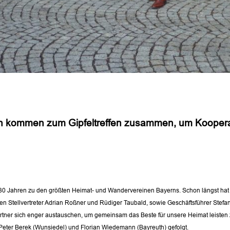
rein kommen zum Gipfeltreffen zusammen, um Koope
r 130 Jahren zu den größten Heimat- und Wandervereinen Bayerns. Schon längst hat 
en Stellvertreter Adrian Roßner und Rüdiger Taubald, sowie Geschäftsführer Stefan 
rtner sich enger austauschen, um gemeinsam das Beste für unsere Heimat leisten zu
 Peter Berek (Wunsiedel) und Florian Wiedemann (Bayreuth) gefolgt.