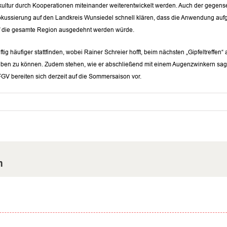
ur durch Kooperationen miteinander weiterentwickelt werden. Auch der gegenseit
Fokussierung auf den Landkreis Wunsiedel schnell klären, dass die Anwendung aufg
 auf die gesamte Region ausgedehnt werden würde.
häufiger stattfinden, wobei Rainer Schreier hofft, beim nächsten „Gipfeltreffen
reiben zu können. Zudem stehen, wie er abschließend mit einem Augenzwinkern sag
FGV bereiten sich derzeit auf die Sommersaison vor.
m