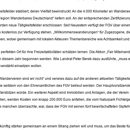
tsfelder etabliert, deren Vielfalt beeindruckt: An die 4.000 Kilometer an Wander
region Wanderbares Deutschland“ liefern soll. An der entsprechenden Zertifizierung
wurden neue Tätigkeitsfelder erschlossen: Seit Neuestem verfügt der FGV über ein
 kostenlos zur Verfügung stehen. „Willkommenswanderungen“ für Zugezogene, die
 stehen, wobei gemeinsam mit lokalen Akteuren Themenbereiche wie Achtsamkeit 
perfekten Ort für ihre Freizeitaktivitäten schätzen lernen. Die Aktion „Fair Mitei
in diesem Jahr begonnen werden. Wie Landrat Peter Berek dazu ausführte, „muss e
verstärkt einsetzen wollen.
 Wanderverein sind wir nicht“ und verwies dazu auf die anderen aktuellen Tätigkei
die seitdem von den Ehrenamtlichen des FGV betreut werden. Der Hauptvorsitzend
nterstützen würde. Ein weiterer Aspekt sind Immobilien und Anlagen, die der Verei
len, werden Kosten von knapp 200.000 Euro anfallen, die vom Naturpark Fichtelge
 manchen überraschte, war, dass der FGV mit seinen fünf bewirtschafteten Gipfelhäu
künftig stärker gemeinsam an einem Strang ziehen will und muss, um das Beste für