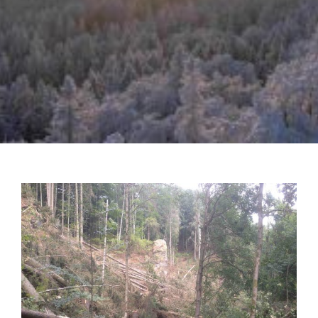
Zeige
grösseres
Bild