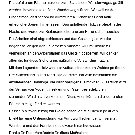
Die befallenen Bäume mussten zum Schutz des Wanderweges gefällt
werden, bevor diese auf den Wanderweg stürzen. Wir wollten den
Eingriff möglichst schonend durchführen. Schweres Gerät hätte
erhebliche Spuren hinterlassen. Das anfallende Holz verbleibt in der
Fläche und wurde zur Biotopanreicherung am Hang sicher abgelegt.
Die Arbeiten sind abgeschlossen und das Gesteinigt ist wieder
begehbar. Wegen den Fällarbeiten mussten wir um Unfälle zu
vermeiden an den Arbeitstagen das Gesteinigt sperren. Wir danken
allen die für diese Sicherungsmaßnahme Verständnis hatten.
Mit dem liegenden Holz wird der Aufbau eines neuen Waldes gefördert.
Der Wildverbiss ist reduziert. Die Stämme und Äste beschatten die
entstehenden Sämlinge, die dann weniger austrocknen. Zusätzlich wird
der Verhau von Vögeln, Insekten und Pilzen besiedelt, die im
stehenden Wald nicht vorkommen. Diese Arten können die stehenden
Bäume nicht gefährlich werden.
Es ist ein aktiver Beitrag zur Biologischen Vielfalt. Diesen positiven
Effekt hat eine Untersuchung von Windwurfflächen der Universität
Würzburg und des Forstbetriebes Ebrach nachgewiesen.
Danke für Euer Verständnis für diese Maßnahme!