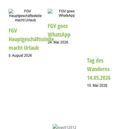
A
FGV goes
FGV
1
WhatsApp
Hauptgeschäftsstelle
24. Mai 2026
macht Urlaub
5. August 2026
Tag des
Wanderns
14.05.2026
10. Mai 2026