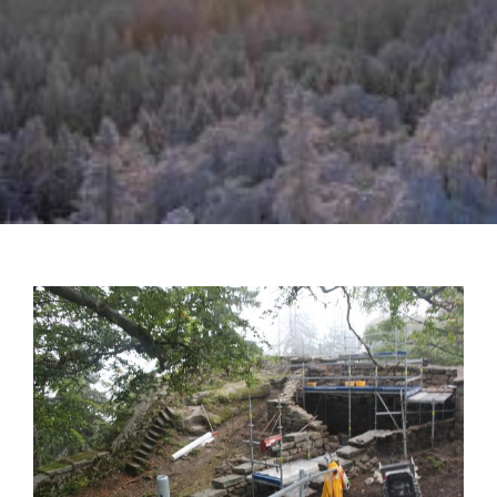
Zeige
grösseres
Bild