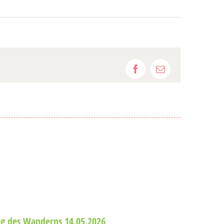
Facebook
E-
Mail
Alles Ne
15. April 20
ag des Wanderns 14.05.2026