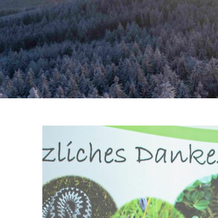
Zeige
grösseres
Bild