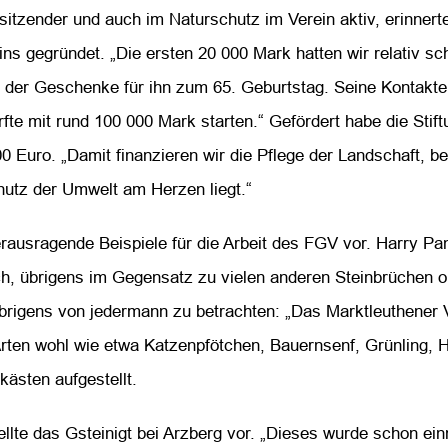
orsitzender und auch im Naturschutz im Verein aktiv, erinner
s gegründet. „Die ersten 20 000 Mark hatten wir relativ sc
s der Geschenke für ihn zum 65. Geburtstag. Seine Kontakt
fte mit rund 100 000 Mark starten.“ Gefördert habe die Sti
0 Euro. „Damit finanzieren wir die Pflege der Landschaft, be
hutz der Umwelt am Herzen liegt.“
herausragende Beispiele für die Arbeit des FGV vor. Harry P
h, übrigens im Gegensatz zu vielen anderen Steinbrüchen o
brigens von jedermann zu betrachten: „Das Marktleuthener 
 Arten wohl wie etwa Katzenpfötchen, Bauernsenf, Grünling, H
kästen aufgestellt.
ellte das Gsteinigt bei Arzberg vor. „Dieses wurde schon e